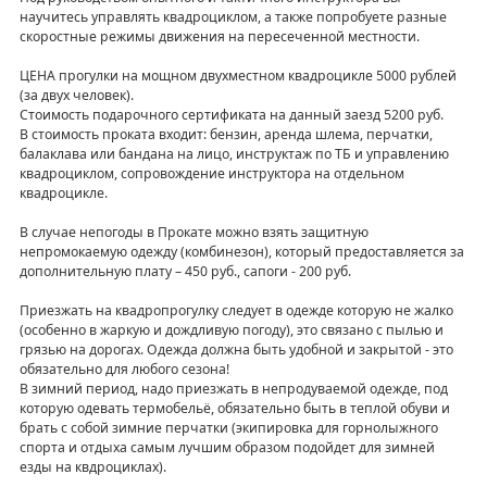
научитесь управлять квадроциклом, а также попробуете разные
скоростные режимы движения на пересеченной местности.
ЦЕНА прогулки на мощном двухместном квадроцикле 5000 рублей
(за двух человек).
Стоимость подарочного сертификата на данный заезд 5200 руб.
В стоимость проката входит: бензин, аренда шлема, перчатки,
балаклава или бандана на лицо, инструктаж по ТБ и управлению
квадроциклом, сопровождение инструктора на отдельном
квадроцикле.
В случае непогоды в Прокате можно взять защитную
непромокаемую одежду (комбинезон), который предоставляется за
дополнительную плату – 450 руб., сапоги - 200 руб.
Приезжать на квадропрогулку следует в одежде которую не жалко
(особенно в жаркую и дождливую погоду), это связано с пылью и
грязью на дорогах. Одежда должна быть удобной и закрытой - это
обязательно для любого сезона!
В зимний период, надо приезжать в непродуваемой одежде, под
которую одевать термобельё, обязательно быть в теплой обуви и
брать с собой зимние перчатки (экипировка для горнолыжного
спорта и отдыха самым лучшим образом подойдет для зимней
езды на квдроциклах).