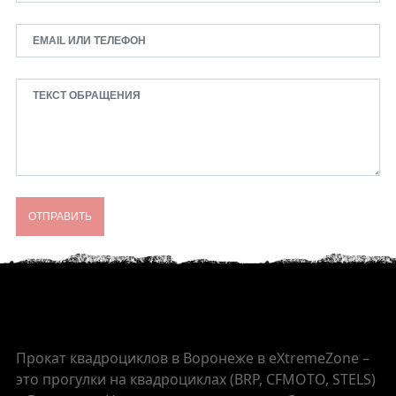
ОТПРАВИТЬ
Прокат квадроциклов в Воронеже в eXtremeZone –
это прогулки на квадроциклах (BRP, CFMOTO, STELS)