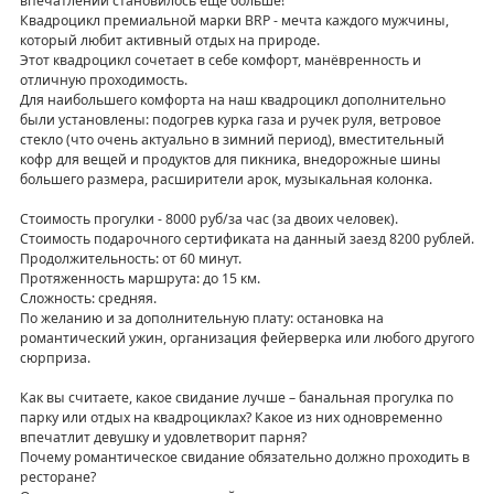
впечатлений становилось ещё больше!
Квадроцикл премиальной марки BRP - мечта каждого мужчины,
который любит активный отдых на природе.
Этот квадроцикл сочетает в себе комфорт, манёвренность и
отличную проходимость.
Для наибольшего комфорта на наш квадроцикл дополнительно
были установлены: подогрев курка газа и ручек руля, ветровое
стекло (что очень актуально в зимний период), вместительный
кофр для вещей и продуктов для пикника, внедорожные шины
большего размера, расширители арок, музыкальная колонка.
Стоимость прогулки - 8000 руб/за час (за двоих человек).
Стоимость подарочного сертификата на данный заезд 8200 рублей.
Продолжительность: от 60 минут.
Протяженность маршрута: до 15 км.
Сложность: средняя.
По желанию и за дополнительную плату: остановка на
романтический ужин, организация фейерверка или любого другого
сюрприза.
Как вы считаете, какое свидание лучше – банальная прогулка по
парку или отдых на квадроциклах? Какое из них одновременно
впечатлит девушку и удовлетворит парня?
Почему романтическое свидание обязательно должно проходить в
ресторане?