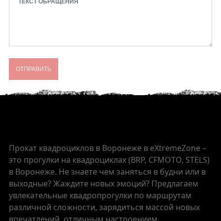
ОТПРАВИТЬ
Прокат квадроциклов в Воронеже в eXtremeZone –
это прогулки на квадроциклах (BRP, CFMOTO, STELS)
в Воронеже. Не знаете чем заняться в будни или в
выходные? Жаждите новых эмоций? Предлагаем
увлекательные квадропрогулки по маршрутам
различной сложности, зарядиться массой новых
впечатлений, отличным настроением,