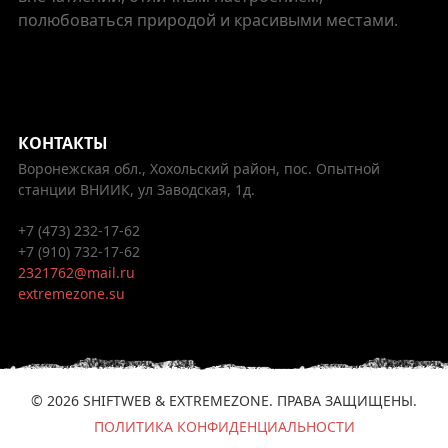
полюбоваться природой и красивыми местами.
КОНТАКТЫ
Воронежская обл., Хохольский район, пос. Опытной
станции ВНИИК, ул Заводская, 1д.
+7 (473) 232-17-62
+7 (910) 732-17-62
2321762@mail.ru
extremezone.su
© 2026 SHIFTWEB & EXTREMEZONE. ПРАВА ЗАЩИЩЕНЫ.
ПОЛИТИКА КОНФИДЕНЦИАЛЬНОСТИ